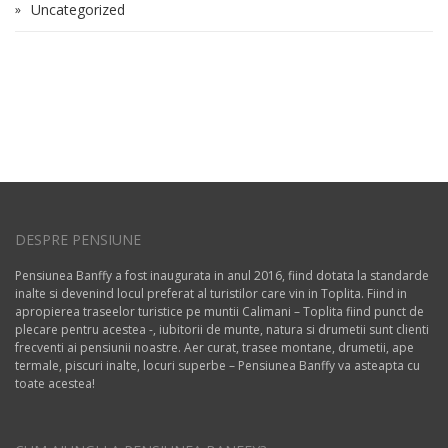
Uncategorized
DESPRE PENSIUNE
Pensiunea Banffy a fost inaugurata in anul 2016, fiind dotata la standarde
inalte si devenind locul preferat al turistilor care vin in Toplita. Fiind in
apropierea traseelor turistice pe muntii Calimani – Toplita fiind punct de
plecare pentru acestea -, iubitorii de munte, natura si drumetii sunt clienti
frecventi ai pensiunii noastre. Aer curat, trasee montane, drumetii, ape
termale, piscuri inalte, locuri superbe – Pensiunea Banffy va asteapta cu
toate acestea!