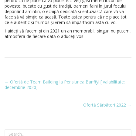
pentru că ne place că vă place. Aici veți găsi mereu locuri de
poveste, bucate cu gust de tradiții, oameni faini în jurul focului
depănând amintiri, o echipă dedicată și entuziastă care vă va
face să vă simțiți ca acasă. Toate astea pentru că ne place tot
ce e autentic și frumos și vrem să împărtășim asta cu voi.
Haideți să facem și din 2021 un an memorabil, singuri nu putem,
atmosfera de fiecare dată o aduceți voi!
←
Ofertă de Team Building la Pensiunea Banffy! [ valabilitate:
decembrie 2020]
Ofertă Sărbători 2022
→