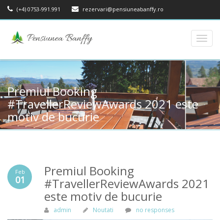
(+4) 0753-991.991
rezervari@pensiuneabanffy.ro
Toggl
navig
Premiul Booking
#TravellerReviewAwards 2021 este
motiv de bucurie
Premiul Booking
Feb
01
#TravellerReviewAwards 2021
este motiv de bucurie
admin
Noutati
no responses