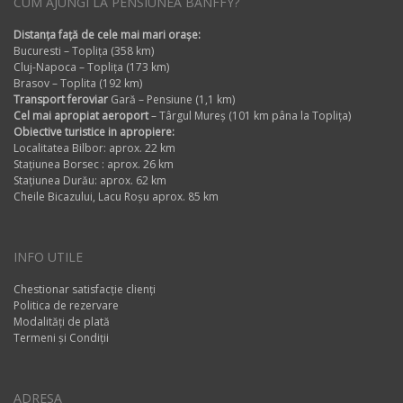
CUM AJUNGI LA PENSIUNEA BANFFY?
Distanța față de cele mai mari orașe:
Bucuresti – Toplița (358 km)
Cluj-Napoca – Toplița (173 km)
Brasov – Toplita (192 km)
Transport feroviar
Gară – Pensiune (1,1 km)
Cel mai apropiat aeroport
– Târgul Mureș (101 km pâna la Toplița)
Obiective turistice in apropiere:
Localitatea Bilbor: aprox. 22 km
Stațiunea Borsec : aprox. 26 km
Stațiunea Durău: aprox. 62 km
Cheile Bicazului, Lacu Roșu aprox. 85 km
INFO UTILE
Chestionar satisfacție clienți
Politica de rezervare
Modalități de plată
Termeni și Condiții
ADRESA