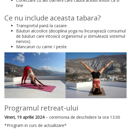
Conectare cu alti oameni care cauta aceasi liniste ca si
tine
Ce nu include aceasta tabara?
Transportul pană la cazare.
Băuturi alcoolice (disciplina yoga nu încurajează consumul
de băuturi care intoxică organismul și stimulează sistemul
nervos)
Mancaruri cu carne / peste
Programul retreat-ului
Vineri, 19 aprilie 2024
– ceremonia de deschidere la ora 13.00
*Program in curs de actualizare*