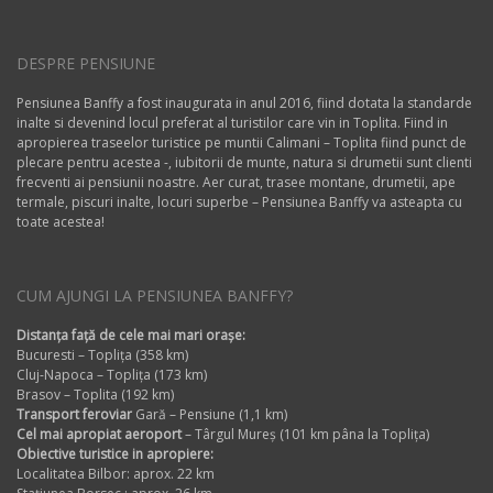
DESPRE PENSIUNE
Pensiunea Banffy a fost inaugurata in anul 2016, fiind dotata la standarde
inalte si devenind locul preferat al turistilor care vin in Toplita. Fiind in
apropierea traseelor turistice pe muntii Calimani – Toplita fiind punct de
plecare pentru acestea -, iubitorii de munte, natura si drumetii sunt clienti
frecventi ai pensiunii noastre. Aer curat, trasee montane, drumetii, ape
termale, piscuri inalte, locuri superbe – Pensiunea Banffy va asteapta cu
toate acestea!
CUM AJUNGI LA PENSIUNEA BANFFY?
Distanța față de cele mai mari orașe:
Bucuresti – Toplița (358 km)
Cluj-Napoca – Toplița (173 km)
Brasov – Toplita (192 km)
Transport feroviar
Gară – Pensiune (1,1 km)
Cel mai apropiat aeroport
– Târgul Mureș (101 km pâna la Toplița)
Obiective turistice in apropiere:
Localitatea Bilbor: aprox. 22 km