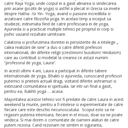
catre Raja Yoga, unde corpul ei a gasit alinarea si vindecarea
prin asane (pozitii de yoga) si astfel a plecat in Grecia sa invete
despre Hatha- /si Yin- Yoga, avand o pasiune incredibila si
arzatoare catre filozofia yoga. In acelasi timp a inceput sa
studieze, indrumata fiind de catre profesoara ei de yoga,
Ayurveda si a practicat multiple tehnici pe propriul ei corp si
psihic vazand rezultate uimitoare.
Calatoria si profunzimea dorintei ei persistente de a intelege „
calea realizării de sine” a dus-o catre diferiti prefesori
internationali, din diferite religii (crestinism/ busdism/ Hinduism)
care au contribuit si modelat la crearea ce astazi numim
“profesorul de yoga, Laura”.
In acesti ultimi 4 ani, Laura a participat in diferite tabere
internationale de yoga, Bhakti si ayurveda, cunoscand profesori
puternici si prieteni actuali dragi, vizitand diferite ashramuri si
extinzand comunitatea ei spirituala. Iar intr-un final a gasit,
pentru ea, Bakhti yoga … acasa.
Majoritatea acestor tehnici vor fi predate de catre Laura in acest
weekend la munte, pentru a fi intelese si experimentate de catre
fiecare care este deschis necunoscutului. Scopul este sa ne
regasim puterea interioara, fiecare in el insusi, doar ea ne poate
vindeca. Si mai dorim o comunitate de oameni alaturi de catre
putem rezona. Cand rezonam ne simtim in siguranta,