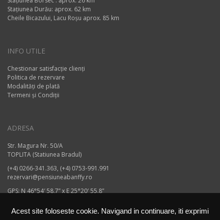
Stațiunea Borsec : aprox. 26 km
Stațiunea Durău: aprox. 62 km
Cheile Bicazului, Lacu Roșu aprox. 85 km
INFO UTILE
Chestionar satisfacție clienți
Politica de rezervare
Modalități de plată
Termeni și Condiții
ADRESA
Str. Magura Nr. 50/A
TOPLITA (Statiunea Bradul)
(+4) 0266-341.363, (+4) 0753-991.991
rezervari@pensiuneabanffy.ro
GPS: N 46°54′ 58,7” x E 25°20′ 55.8”
Acest site foloseste cookie. Navigand in continuare, iti exprimi