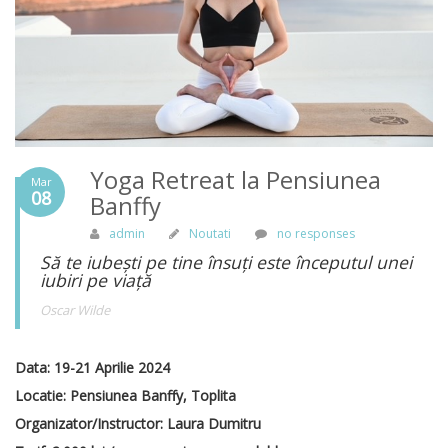
Yoga Retreat la Pensiunea
Mar
08
Banffy
admin
Noutati
no responses
Să te iubești pe tine însuți este începutul unei
iubiri pe viață
Oscar Wilde
Data: 19-21 Aprilie 2024
Locatie: Pensiunea Banffy, Toplita
Organizator/Instructor: Laura Dumitru