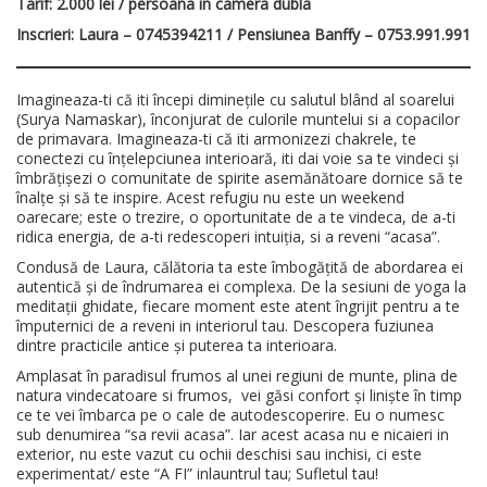
Tarif:
2.000 lei / persoana in camera dubla
Inscrieri:
Laura – 0745394211 / Pensiunea Banffy – 0753.991.991
Imagineaza-ti că iti începi diminețile cu salutul blând al soarelui
(Surya Namaskar), înconjurat de culorile muntelui si a copacilor
de primavara. Imagineaza-ti că iti armonizezi chakrele, te
conectezi cu înțelepciunea interioară, iti dai voie sa te vindeci și
îmbrățișezi o comunitate de spirite asemănătoare dornice să te
înalțe și să te inspire. Acest refugiu nu este un weekend
oarecare; este o trezire, o oportunitate de a te vindeca, de a-ti
ridica energia, de a-ti redescoperi intuiția, si a reveni “acasa”.
Condusă de Laura, călătoria ta este îmbogățită de abordarea ei
autentică și de îndrumarea ei complexa. De la sesiuni de yoga la
meditații ghidate, fiecare moment este atent îngrijit pentru a te
împuternici de a reveni in interiorul tau. Descopera fuziunea
dintre practicile antice și puterea ta interioara.
Amplasat în paradisul frumos al unei regiuni de munte, plina de
natura vindecatoare si frumos, vei găsi confort și liniște în timp
ce te vei îmbarca pe o cale de autodescoperire. Eu o numesc
sub denumirea “sa revii acasa”. Iar acest acasa nu e nicaieri in
exterior, nu este vazut cu ochii deschisi sau inchisi, ci este
experimentat/ este “A FI” inlauntrul tau; Sufletul tau!