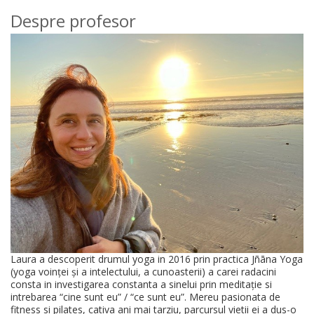
Despre profesor
Laura a descoperit drumul yoga in 2016 prin practica Jñāna Yoga
(yoga voinței și a intelectului, a cunoasterii) a carei radacini
consta in investigarea constanta a sinelui prin meditație si
intrebarea “cine sunt eu” / “ce sunt eu”. Mereu pasionata de
fitness si pilates, cativa ani mai tarziu, parcursul vietii ei a dus-o