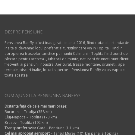
DESPRE PENSIUNE
Pensiunea Banffy a fost inaugurata in anul 2016, fiind dotata la standarde
inalte si devenind locul preferat al turistilor care vin in Toplita. Fiind in
apropierea traseelor turistice pe muntii Calimani – Toplita fiind punct de
plecare pentru acestea -, iubitorii de munte, natura si drumetii sunt clienti
frecventi ai pensiunii noastre. Aer curat, trasee montane, drumetii, ape
termale, piscuri inalte, locuri superbe – Pensiunea Banffy va asteapta cu
toate acestea!
CUM AJUNGI LA PENSIUNEA BANFFY?
Distanța față de cele mai mari orașe:
Bucuresti – Toplița (358 km)
Cluj-Napoca – Toplița (173 km)
Brasov – Toplita (192 km)
Transport feroviar
Gară – Pensiune (1,1 km)
Cel mai apropiat aeroport
– Târgul Mureș (101 km pâna la Toplița)