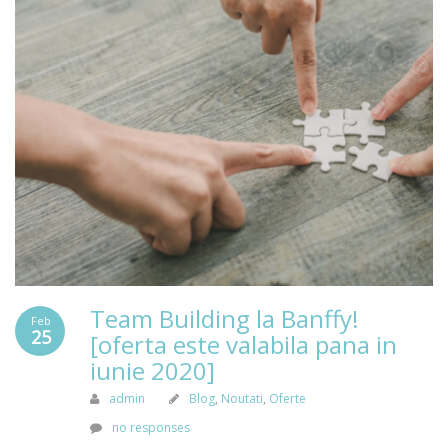
Team Building la Banffy!
Feb
25
[oferta este valabila pana in
iunie 2020]
admin
Blog
,
Noutati
,
Oferte
no responses