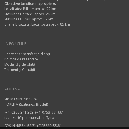
Obiective turistice in apropiere:
Localitatea Bilbor: aprox. 22 km
Stațiunea Borsec : aprox. 26 km
Stațiunea Durău: aprox. 62 km
Cheile Bicazului, Lacu Roșu aprox. 85 km
INFO UTILE
Chestionar satisfacție clienți
Politica de rezervare
Modalități de plată
Termeni și Condiții
ADRESA
Str. Magura Nr. 50/A
TOPLITA (Statiunea Bradul)
(+4) 0266-341.363, (+4) 0753-991.991
rezervari@pensiuneabanffy.ro
GPS: N 46°54′ 58,7” x E 25°20′ 55.8”