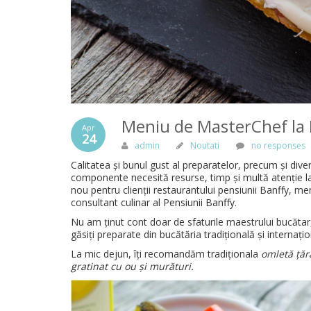
Meniu de MasterChef la 
Apr
24
admin
Noutati
no responses
Calitatea și bunul gust al preparatelor, precum și div
componente necesită resurse, timp și multă atenție la 
nou pentru clienții restaurantului pensiunii Banffy, 
consultant culinar al Pensiunii Banffy.
Nu am ținut cont doar de sfaturile maestrului bucătar, î
găsiți preparate din bucătăria tradițională și internați
La mic dejun, îți recomandăm tradiționala
omletă ță
gratinat cu ou și murături.