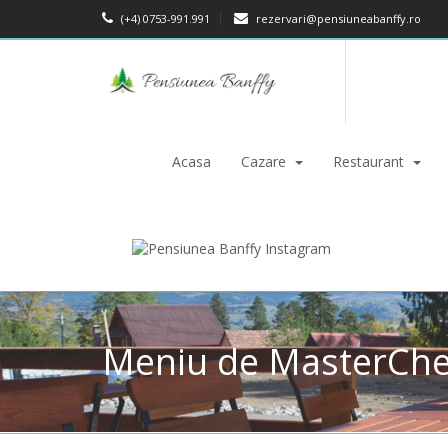
(+4) 0753-991.991
rezervari@pensiuneabanffy.ro
Acasa
Cazare
Restaurant
Meniu de MasterChef