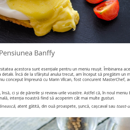
Pensiunea Banffy
ersitatea acestora sunt esențiale pentru un meniu reușit. Îmbinarea ac
detalii. Încă de la sfârșitul anului trecut, am început să pregătim un 
meniu conceput împreună cu Marin Vîlcan, fost concurent MasterChef, a
nsă, ci și de părerile și review-urile voastre. Astfel că, în noul meniu 
onală, intenția noastră fiind să acoperim cât mai multe gusturi.
rănească
, atent gătită, din ouă proaspete, șuncă, cașcaval sau
toast-u