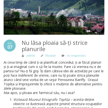
Nu lăsa ploaia să-ți strice
Jun
07
planurile
admin
Noutati
no responses
Ai ceva timp de când ți-ai planificat concediul, ți-ai făcut planuri
și ți-ai imaginat cum o să fie la munte. Pare că vremea nu e de
partea ta? Nu-ți fă griji. Îți dăm câteva idei de activități pe care le
poți face indiferent de vreme, care nu îți poate strica planurile
atunci când vine vorba de un sejur Pensiunea Banffy. Orașul
Toplița și împrejurimile îți oferă o mulțime de alternative pentru
zilele ploioase.
Mai apoi, și ploaia are farmecul său, nu-i asa?
Vizitează Muzeul Etnografic Toplița –
acesta deține
obiecte ce ilustrează aspecte privind structura ocupațiilor