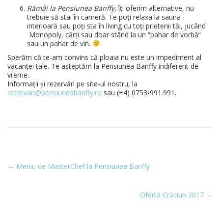
Rămâi la Pensiunea Banffy
, îți oferim alternative, nu
trebuie să stai în cameră. Te poți relaxa la sauna
interioară sau poți sta în living cu toți prietenii tăi, jucând
Monopoly, cărți sau doar stând la un ”pahar de vorbă”
sau un pahar de vin.
Sperăm că te-am convins că ploaia nu este un impediment al
vacanței tale. Te așteptăm la Pensiunea Banffy indiferent de
vreme.
Informații și rezervări pe site-ul nostru, la
rezervari@pensiuneabanffy.ro
sau (+4) 0753-991.991.
←
Meniu de MasterChef la Pensiunea Banffy
Ofertă Crăciun 2017
→