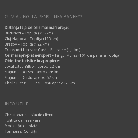
CUM AJUNGI LA PENSIUNEA BANFFY?
Distanța față de cele mai mari orașe:
Bucuresti – Toplița (358 km)
Cluj-Napoca – Toplița (173 km)
Brasov – Toplita (192 km)
Transport feroviar
Gară – Pensiune (1,1 km)
Cel mai apropiat aeroport
– Târgul Mureș (101 km pâna la Toplița)
Obiective turistice in apropiere:
Localitatea Bilbor: aprox. 22 km
Stațiunea Borsec : aprox. 26 km
Stațiunea Durău: aprox. 62 km
Cheile Bicazului, Lacu Roșu aprox. 85 km
INFO UTILE
Chestionar satisfacție clienți
Politica de rezervare
Modalități de plată
Termeni și Condiții