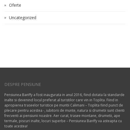
Oferte
Uncategorized
DESPRE PENSIUNE
Pensiunea Banffy a fost inaugurata in anul 2016, fiind dotata la standarde
inalte si devenind locul preferat al turistilor care vin in Toplita. Fiind in
apropierea traseelor turistice pe muntii Calimani – Toplita fiind punct de
plecare pentru acestea -, iubitorii de munte, natura si drumetii sunt clienti
frecventi ai pensiunii noastre. Aer curat, trasee montane, drumetii, ape
termale, piscuri inalte, locuri superbe – Pensiunea Banffy va asteapta cu
toate acestea!