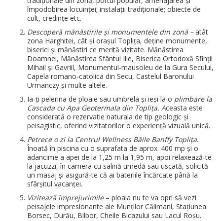
tradiționale din zonă, portul popular, amenajarea și
împodobirea locuinței; instalații tradiționale; obiecte de
cult, credințe etc.
Descoperă mănăstirile și monumentele din zonă –
atât
zona Harghitei, cât și orașul Toplița, deține monumente,
biserici și mănăstiri ce merită vizitate. Mănăstirea
Doamnei, Mănăstirea Sfântui Ilie, Biserica Ortodoxă Sfinții
Mihail și Gavriil, Monumentul-mausoleu de la Gura Secului,
Capela romano-catolica din Secu, Castelul Baronului
Urmanczy și multe altele.
Ia-ți pelerina de ploaie sau umbrela și ieși la o
plimbare la
Cascada cu Apa Geotermala din Toplița. A
ceasta este
considerată o rezervatie naturala de tip geologic și
peisagistic, oferind vizitatorilor o experiență vizuală unică.
Petrece o zi la Centrul Wellness Băile Banffy Toplița
.
Înoată în piscina cu o suprafata de aprox. 400 mp și o
adancime a apei de la 1,25 m la 1,95 m, apoi relaxează-te
la jacuzzi, în camera cu salină umedă sau uscată, solicită
un masaj și asigură-te că ai bateriile încărcate până la
sfârșitul vacanței.
Vizitează împrejurimile
– ploaia nu te va opri să vezi
peisajele impresionante ale Munților Călimani, Stațiunea
Borsec, Durău, Bilbor, Cheile Bicazului sau Lacul Roșu.